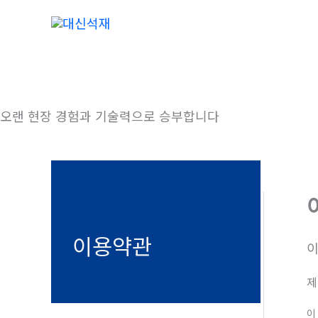
콘
텐
츠
로
건
High quality & Technology
너
오랜 현장 경험과 기술력으로 승부합니다
뛰
기
이용약관
제
이