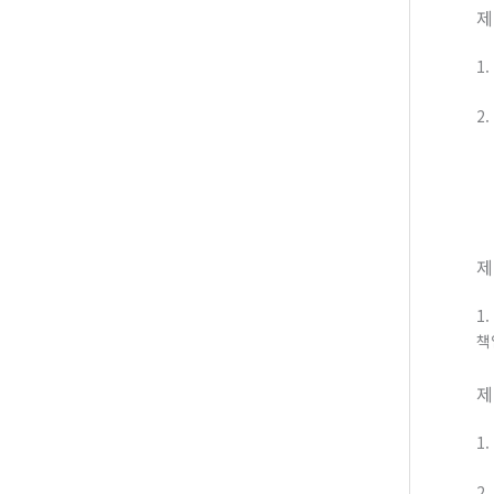
제
1
2
제
1
책
제
1
2