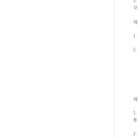
3
것
제
1
2
제
1
를
2