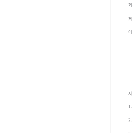
회
제
이
제
1
2