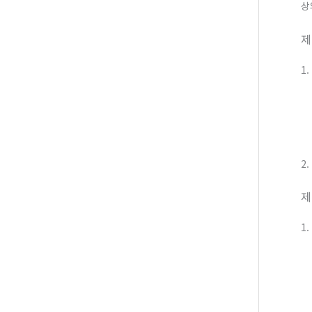
상
제
1
2
제
1