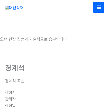
콘
텐
Mai
츠
Men
로
건
High quality & Technology
너
오랜 현장 경험과 기술력으로 승부합니다
뛰
기
경계석
경계석 곡선
작성자
관리자
작성일